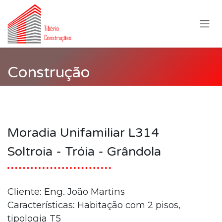
Pular para o conteúdo
Construção
Moradia Unifamiliar L314
Soltroia - Tróia - Grândola
Cliente: Eng. João Martins
Características: Habitação com 2 pisos,
tipologia T5